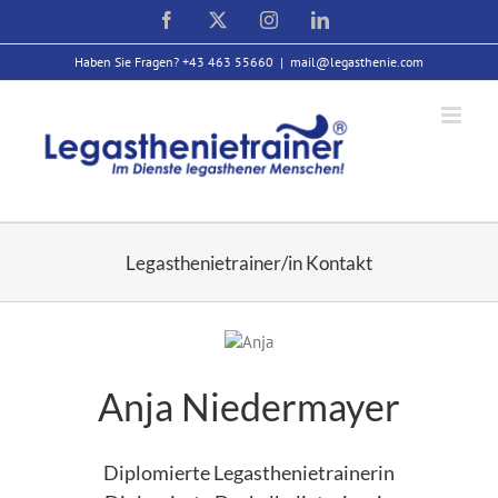
Zum
Facebook
X
Instagram
LinkedIn
Inhalt
springen
Haben Sie Fragen? +43 463 55660
|
mail@legasthenie.com
Legasthenietrainer/in Kontakt
Anja Niedermayer
Diplomierte Legasthenietrainerin