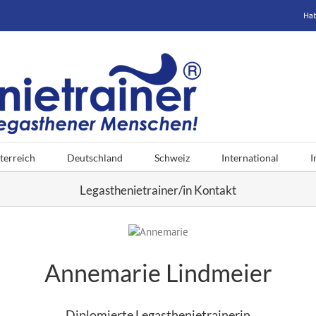
Hab
terreich
Deutschland
Schweiz
International
I
Legasthenietrainer/in Kontakt
Annemarie Lindmeier
Diplomierte Legasthenietrainerin