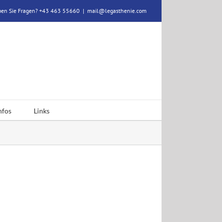
en Sie Fragen? +43 463 55660
|
mail@legasthenie.com
nfos
Links