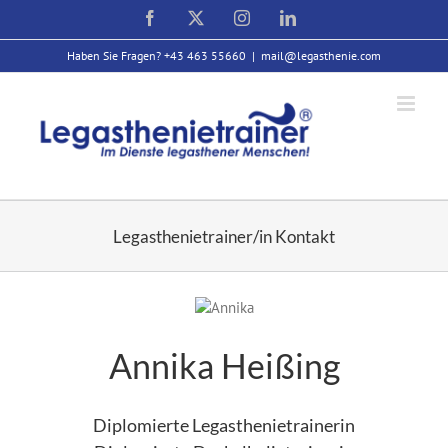
Zum
Facebook
X
Instagram
LinkedIn
Inhalt
springen
Haben Sie Fragen? +43 463 55660
|
mail@legasthenie.com
Legasthenietrainer/in Kontakt
Annika Heißing
Diplomierte Legasthenietrainerin