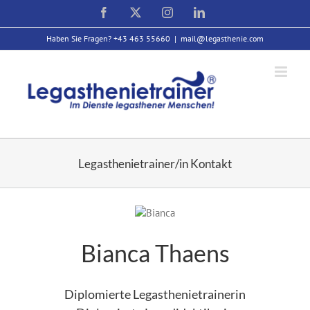
Zum
Facebook
X
Instagram
LinkedIn
Inhalt
springen
Haben Sie Fragen? +43 463 55660
|
mail@legasthenie.com
Legasthenietrainer/in Kontakt
Bianca Thaens
Diplomierte Legasthenietrainerin