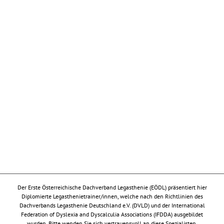
Der Erste Österreichische Dachverband Legasthenie (EÖDL) präsentiert hier
Diplomierte Legasthenietrainer/innen, welche nach den Richtlinien des
Dachverbands Legasthenie Deutschland e.V. (DVLD) und der International
Federation of Dyslexia and Dyscalculia Associations (IFDDA) ausgebildet
wurden. Bitte wenden Sie sich vertrauensvoll an diese Spezialisten.