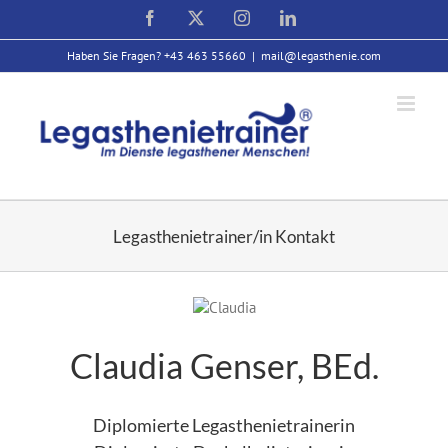
Zum
Facebook
X
Instagram
LinkedIn
Inhalt
springen
Haben Sie Fragen? +43 463 55660
|
mail@legasthenie.com
Legasthenietrainer/in Kontakt
Claudia Genser, BEd.
Diplomierte Legasthenietrainerin