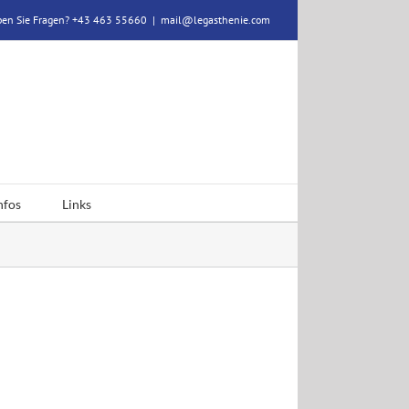
en Sie Fragen? +43 463 55660
|
mail@legasthenie.com
nfos
Links