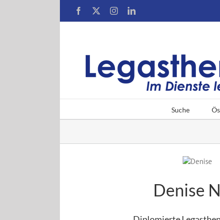
Zum
Facebook
X
Instagram
LinkedIn
Inhalt
springen
Suche
Ös
Denise N
Diplomierte Legasthen