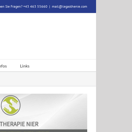
en Sie Fragen? +43 463 55660
|
mail@legasthenie.com
nfos
Links