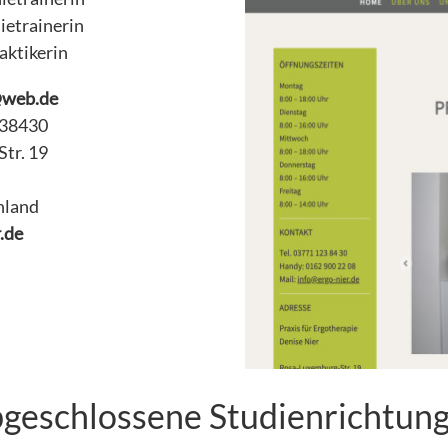
ietrainerin
aktikerin
@web.de
238430
tr. 19
hland
.de
geschlossene Studienrichtun