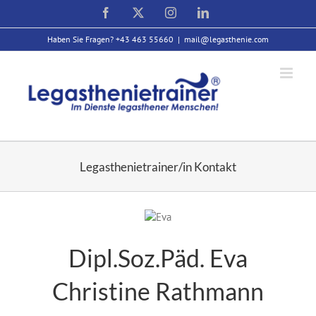
Zum
Facebook
X
Instagram
LinkedIn
Inhalt
springen
Haben Sie Fragen? +43 463 55660
|
mail@legasthenie.com
Legasthenietrainer/in Kontakt
Dipl.Soz.Päd. Eva
Christine Rathmann