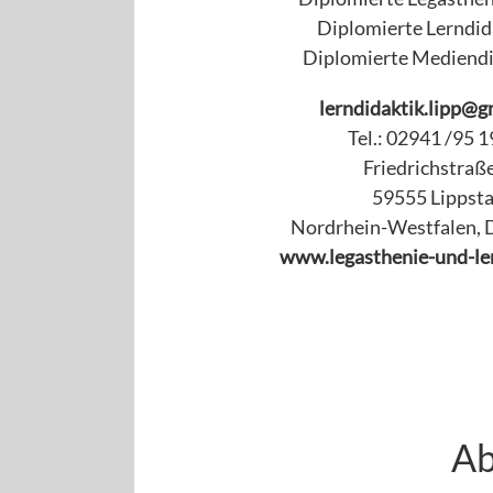
Diplomierte Lerndid
Diplomierte Mediendi
lerndidaktik.lipp@g
Tel.: 02941 /95 
Friedrichstraß
59555 Lippst
Nordrhein-Westfalen, 
www.legasthenie-und-ler
Ab