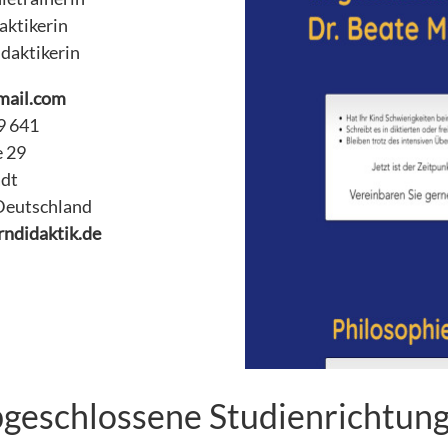
aktikerin
daktikerin
mail.com
19 641
e 29
adt
Deutschland
ndidaktik.de
geschlossene Studienrichtun