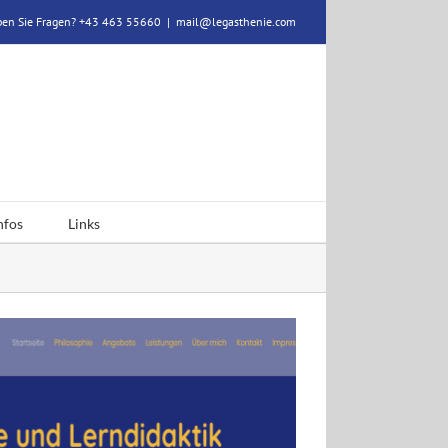
en Sie Fragen? +43 463 55660
|
mail@legasthenie.com
nfos
Links