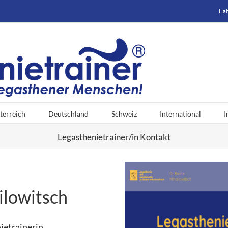
Hab
terreich
Deutschland
Schweiz
International
I
Legasthenietrainer/in Kontakt
ilowitsch
ietrainerin