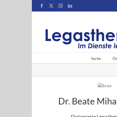
Zum
Facebook
X
Instagram
LinkedIn
Inhalt
springen
Suche
Ös
Dr. Beate Miha
Diplomierte Legasthen