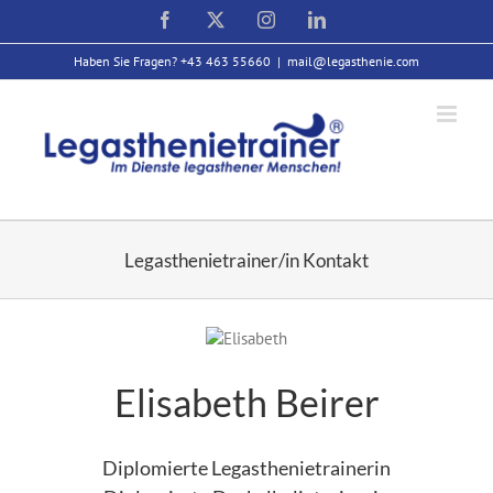
Zum
Facebook
X
Instagram
LinkedIn
Inhalt
springen
Haben Sie Fragen? +43 463 55660
|
mail@legasthenie.com
Legasthenietrainer/in Kontakt
Elisabeth Beirer
Diplomierte Legasthenietrainerin