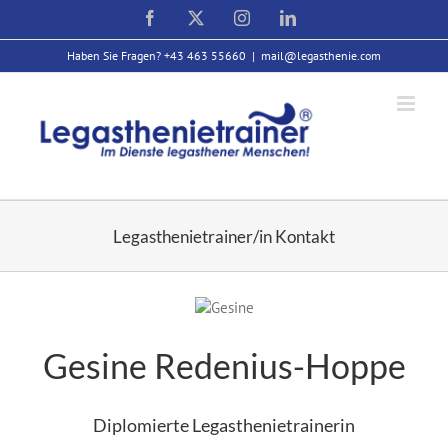
Zum
Facebook
X
Instagram
LinkedIn
Inhalt
springen
Haben Sie Fragen? +43 463 55660
|
mail@legasthenie.com
Legasthenietrainer/in Kontakt
Gesine Redenius-Hoppe
Diplomierte Legasthenietrainerin