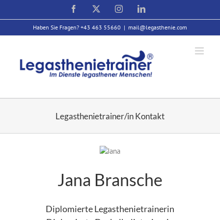
Zum
Facebook
X
Instagram
LinkedIn
Inhalt
springen
Haben Sie Fragen? +43 463 55660
|
mail@legasthenie.com
Legasthenietrainer/in Kontakt
Jana Bransche
Diplomierte Legasthenietrainerin