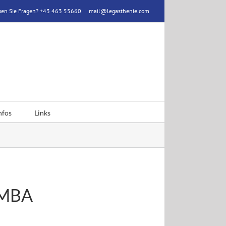
en Sie Fragen? +43 463 55660
|
mail@legasthenie.com
nfos
Links
, MBA