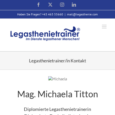
Zum
Facebook
X
Instagram
LinkedIn
Inhalt
springen
Haben Sie Fragen? +43 463 55660
|
mail@legasthenie.com
Legasthenietrainer/in Kontakt
Mag. Michaela Titton
Diplomierte Legasthenietrainerin