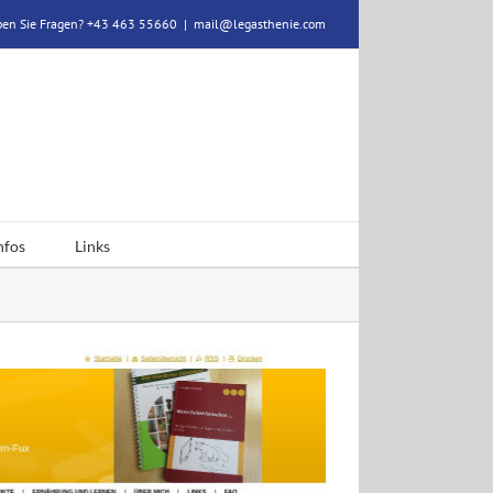
en Sie Fragen? +43 463 55660
|
mail@legasthenie.com
nfos
Links