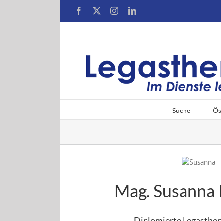
Zum
Facebook
X
Instagram
LinkedIn
Inhalt
springen
Suche
Ös
Mag. Susanna 
Diplomierte Legasthen