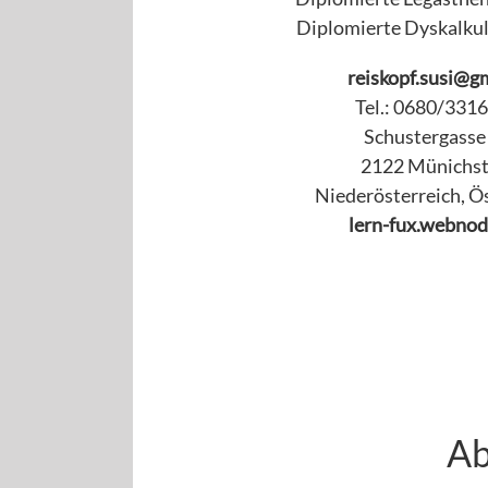
Diplomierte Dyskalkul
reiskopf.susi@g
Tel.: 0680/331
Schustergasse
2122 Münichst
Niederösterreich, Ö
lern-fux.webnod
Ab