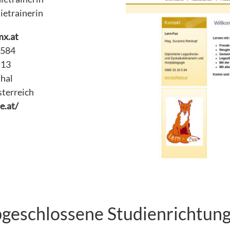
ietrainerin
mx.at
6584
 13
hal
sterreich
e.at/
geschlossene Studienrichtun