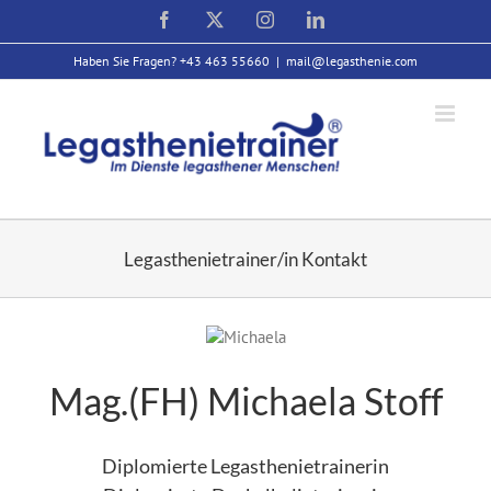
Zum
Facebook
X
Instagram
LinkedIn
Inhalt
springen
Haben Sie Fragen? +43 463 55660
|
mail@legasthenie.com
Legasthenietrainer/in Kontakt
Mag.(FH) Michaela Stoff
Diplomierte Legasthenietrainerin