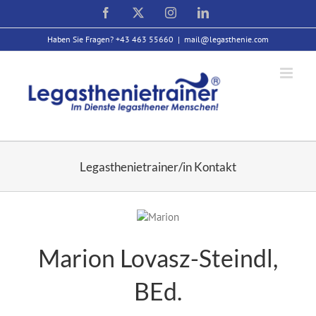
Zum
Facebook
X
Instagram
LinkedIn
Inhalt
springen
Haben Sie Fragen? +43 463 55660
|
mail@legasthenie.com
Legasthenietrainer/in Kontakt
Marion Lovasz-Steindl,
BEd.