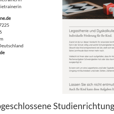
ietrainerin
ne.de
 7225
6
um
Deutschland
de
geschlossene Studienrichtun