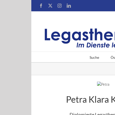
Zum
Facebook
X
Instagram
LinkedIn
Inhalt
springen
Suche
Ös
Petra Klara 
Diplomierte Legasthen