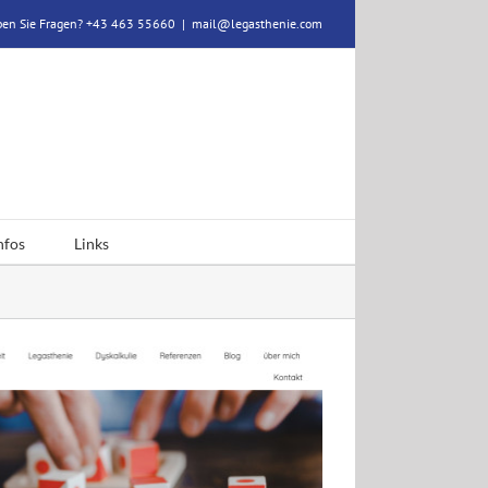
en Sie Fragen? +43 463 55660
|
mail@legasthenie.com
nfos
Links