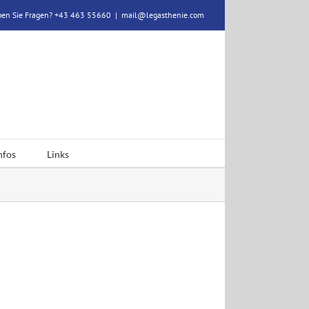
en Sie Fragen? +43 463 55660
|
mail@legasthenie.com
nfos
Links