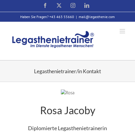
Zum
Facebook
X
Instagram
LinkedIn
Inhalt
springen
Haben Sie Fragen? +43 463 55660
|
mail@legasthenie.com
Legasthenietrainer/in Kontakt
Rosa Jacoby
Diplomierte Legasthenietrainerin