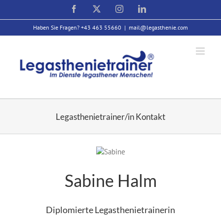
Zum
Facebook
X
Instagram
LinkedIn
Inhalt
springen
Haben Sie Fragen? +43 463 55660
|
mail@legasthenie.com
Legasthenietrainer/in Kontakt
Sabine Halm
Diplomierte Legasthenietrainerin