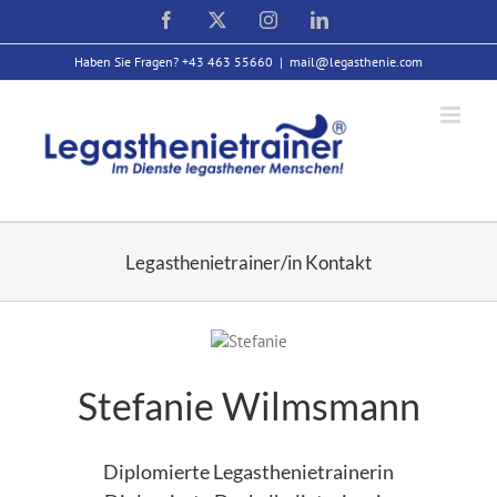
Zum
Facebook
X
Instagram
LinkedIn
Inhalt
springen
Haben Sie Fragen? +43 463 55660
|
mail@legasthenie.com
Legasthenietrainer/in Kontakt
Stefanie Wilmsmann
Diplomierte Legasthenietrainerin