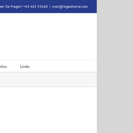
en Sie Fragen? +43 463 55660
|
mail@legasthenie.com
nfos
Links