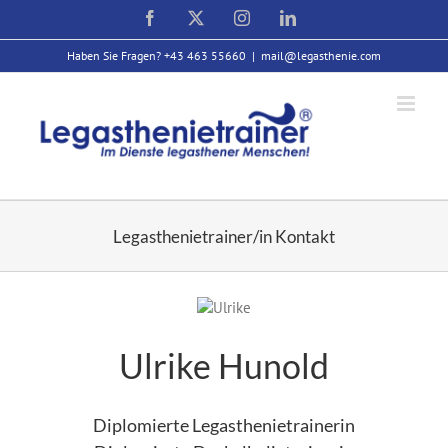
Zum
Facebook
X
Instagram
LinkedIn
Inhalt
springen
Haben Sie Fragen? +43 463 55660
|
mail@legasthenie.com
Legasthenietrainer/in Kontakt
Ulrike Hunold
Diplomierte Legasthenietrainerin