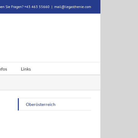
en Sie Fragen? +43 463 55660
|
mail@legasthenie.com
nfos
Links
Oberösterreich