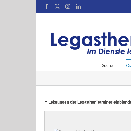
Zum
Facebook
X
Instagram
LinkedIn
Inhalt
springen
Suche
Ös
Leistungen der Legasthenietrainer einblend