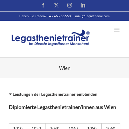
Zum
Facebook
X
Instagram
LinkedIn
Inhalt
springen
Haben Sie Fragen? +43 463 55660
|
mail@legasthenie.com
Wien
Leistungen der Legasthenietrainer einblenden
Diplomierte Legasthenietrainer/innen aus Wien
1010
1020
1030
1040
1050
1060